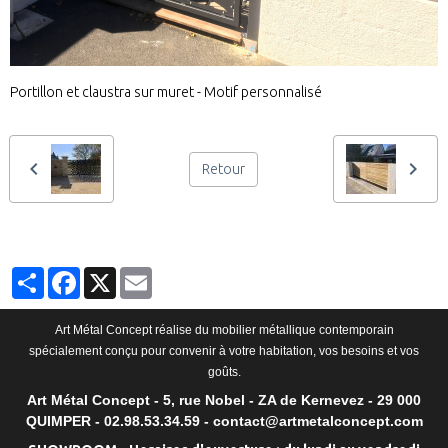
Portillon et claustra sur muret - Motif personnalisé
Retour
Partager
Facebook
X
Email
Art Métal Concept réalise du mobilier métallique contemporain
spécialement conçu pour convenir à votre habitation, vos besoins et vos
goûts.
Art Métal Concept - 5, rue Nobel - ZA de Kernevez - 29 000
QUIMPER - 02.98.53.34.59 - contact@artmetalconcept.com