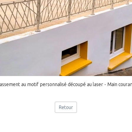
assement au motif personnalisé découpé au laser - Main couran
Retour