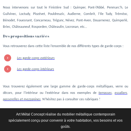
Nous intervenons sur tout le Finistère Sud : Quimper, Pont-l’Abbé, Penmarc’h, Le
Guilvinec, Loctudy, Plozévet, Pouldreuzic, Audierne, Combrit, l’Ile Tudy, Tréméoc,
Bénodet, Fouesnant, Concarneau, Trégunc, Névez, Pont-Aven, Douarnenez, Quimperlé,
Briec, Châteauneuf, Rosporden, Châteaulin, Locronan, etc…
Des propositions variées
Vous retrouverez dans cette liste l’ensemble de nos différents types de garde-corps :
Les garde-corps extérieurs
Les garde-corps intérieurs
Vous trouverez également une large gamme de garde-corps métalliques, verre ou
décors, pour l’intérieur ou l’extérieur dans nos exemples de
terrasses
,
escaliers
,
passerelles et mezzanines
. N’hésitez pas à consulter ces rubriques !
Art Métal Concept réalise du mobilier métallique contemporain
spécialement conçu pour convenir à votre habitation, vos besoins et vos
goûts.