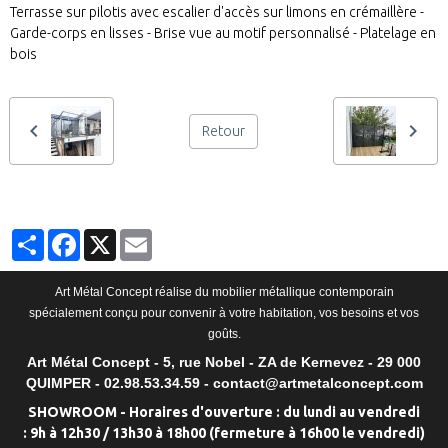
Terrasse sur pilotis avec escalier d'accès sur limons en crémaillère -
Garde-corps en lisses - Brise vue au motif personnalisé - Platelage en
bois
Retour
Partager
Facebook
X
Email
Art Métal Concept réalise du mobilier métallique contemporain
spécialement conçu pour convenir à votre habitation, vos besoins et vos
goûts.
Art Métal Concept - 5, rue Nobel - ZA de Kernevez - 29 000
QUIMPER - 02.98.53.34.59 - contact@artmetalconcept.com
SHOWROOM - Horaires d'ouverture : du lundi au vendredi
: 9h à 12h30 / 13h30 à 18h00 (fermeture à 16h00 le vendredi)